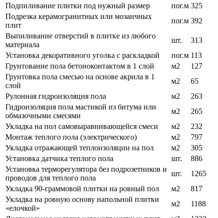
Подпиливание плитки под нужный размер
пог.м
325
Подрезка керамогранитных или мозаичных
пог.м
392
плит
Выпиливание отверстий в плитке из любого
шт.
313
материала
Установка декоративного уголка с раскладкой
пог.м
113
Грунтование пола бетоноконтактом в 1 слой
м2
127
Грунтовка пола смесью на основе акрила в 1
м2
65
слой
Рулонная гидроизоляция пола
м2
263
Гидроизоляция пола мастикой из битума или
м2
265
обмазочными смесями
Укладка на пол самовыравнивающейся смеси
м2
232
Монтаж теплого пола (электрического)
м2
797
Укладка отражающей теплоизоляции на пол
м2
305
Установка датчика теплого пола
шт.
886
Установка терморегулятора без подрозетников и
шт.
1265
проводов для теплого пола
Укладка 90-граммовой плитки на ровный пол
м2
817
Укладка на ровную основу напольной плитки
м2
1188
«елочкой»