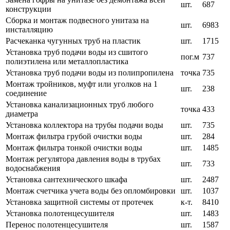
шт.
687
конструкции
Сборка и монтаж подвесного унитаза на
шт.
6983
инсталляцию
Расчеканка чугунных труб на пластик
шт.
1715
Установка труб подачи воды из сшитого
пог.м
737
полиэтилена или металлопластика
Установка труб подачи воды из полипропилена
точка
735
Монтаж тройников, муфт или уголков на 1
шт.
238
соединение
Установка канализационных труб любого
точка
433
диаметра
Установка коллектора на трубы подачи воды
шт.
735
Монтаж фильтра грубой очистки воды
шт.
284
Монтаж фильтра тонкой очистки воды
шт.
1485
Монтаж регулятора давления воды в трубах
шт.
733
водоснабжения
Установка сантехнического шкафа
шт.
2487
Монтаж счетчика учета воды без опломбировки
шт.
1037
Установка защитной системы от протечек
к-т.
8410
Установка полотенцесушителя
шт.
1483
Перенос полотенцесушителя
шт.
1587