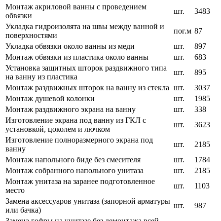
Монтаж акриловой ванны с проведением
шт.
3483
обвязки
Укладка гидроизолята на швы между ванной и
пог.м
87
поверхностями
Укладка обвязки около ванны из меди
шт.
897
Монтаж обвязки из пластика около ванны
шт.
683
Установка защитных шторок раздвижного типа
шт.
895
на ванну из пластика
Монтаж раздвижных шторок на ванну из стекла
шт.
3037
Монтаж душевой колонки
шт.
1985
Монтаж раздвижного экрана на ванну
шт.
338
Изготовление экрана под ванну из ГКЛ с
шт.
3623
установкой, цоколем и лючком
Изготовление полноразмерного экрана под
шт.
2185
ванну
Монтаж напольного биде без смесителя
шт.
1784
Монтаж собранного напольного унитаза
шт.
2185
Монтаж унитаза на заранее подготовленное
шт.
1103
место
Замена аксессуаров унитаза (запорной арматуры
шт.
987
или бачка)
Замена гофры на унитазе без демонтажа всей