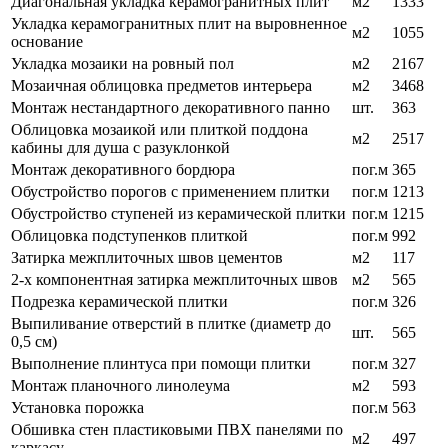
Диагональная укладка керамогранитных плит
м2
1333
Укладка керамогранитных плит на выровненное
м2
1055
основание
Укладка мозаики на ровный пол
м2
2167
Мозаичная облицовка предметов интерьера
м2
3468
Монтаж нестандартного декоративного панно
шт.
363
Облицовка мозаикой или плиткой поддона
м2
2517
кабины для душа с разуклонкой
Монтаж декоративного бордюра
пог.м
365
Обустройство порогов с применением плитки
пог.м
1213
Обустройство ступеней из керамической плитки
пог.м
1215
Облицовка подступенков плиткой
пог.м
992
Затирка межплиточных швов цементов
м2
117
2-х компонентная затирка межплиточных швов
м2
565
Подрезка керамической плитки
пог.м
326
Выпиливание отверстий в плитке (диаметр до
шт.
565
0,5 см)
Выполнение плинтуса при помощи плитки
пог.м
327
Монтаж планочного линолеума
м2
593
Установка порожка
пог.м
563
Обшивка стен пластиковыми ПВХ панелями по
м2
497
каркасу