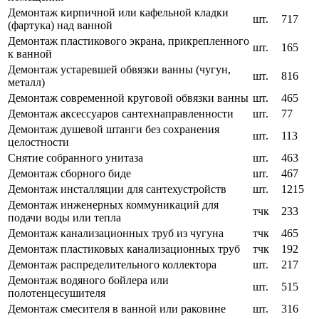
Демонтаж кирпичной или кафельной кладки
шт.
717
(фартука) над ванной
Демонтаж пластикового экрана, прикрепленного
шт.
165
к ванной
Демонтаж устаревшей обвязки ванны (чугун,
шт.
816
металл)
Демонтаж современной круговой обвязки ванны
шт.
465
Демонтаж аксессуаров сантехнаправленности
шт.
77
Демонтаж душевой штанги без сохранения
шт.
113
целостности
Снятие собранного унитаза
шт.
463
Демонтаж сборного биде
шт.
467
Демонтаж инсталляции для сантехустройств
шт.
1215
Демонтаж инженерных коммуникаций для
тчк
233
подачи воды или тепла
Демонтаж канализационных труб из чугуна
тчк
465
Демонтаж пластиковых канализационных труб
тчк
192
Демонтаж распределительного коллектора
шт.
217
Демонтаж водяного бойлера или
шт.
515
полотенцесушителя
Демонтаж смесителя в ванной или раковине
шт.
316