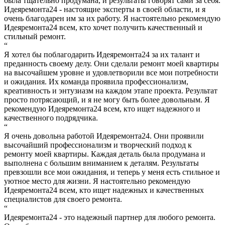
была тщательно продумана, и результаты говорят сами за себя.
Идеяремонта24 - настоящие эксперты в своей области, и я
очень благодарен им за их работу. Я настоятельно рекомендую
Идеяремонта24 всем, кто хочет получить качественный и
стильный ремонт.
“
Я хотел бы поблагодарить Идеяремонта24 за их талант и
преданность своему делу. Они сделали ремонт моей квартиры
на высочайшем уровне и удовлетворили все мои потребности
и ожидания. Их команда проявила профессионализм,
креативность и энтузиазм на каждом этапе проекта. Результат
просто потрясающий, и я не могу быть более довольным. Я
рекомендую Идеяремонта24 всем, кто ищет надежного и
качественного подрядчика.
“
Я очень довольна работой Идеяремонта24. Они проявили
высочайший профессионализм и творческий подход к
ремонту моей квартиры. Каждая деталь была продумана и
выполнена с большим вниманием к деталям. Результаты
превзошли все мои ожидания, и теперь у меня есть стильное и
уютное место для жизни. Я настоятельно рекомендую
Идеяремонта24 всем, кто ищет надежных и качественных
специалистов для своего ремонта.
“
Идеяремонта24 - это надежный партнер для любого ремонта.