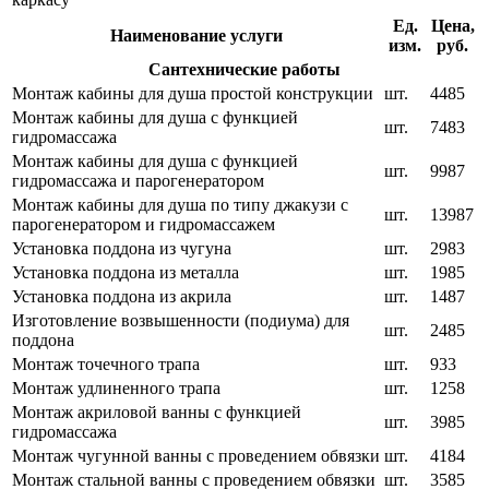
Ед.
Цена,
Наименование услуги
изм.
руб.
Сантехнические работы
Монтаж кабины для душа простой конструкции
шт.
4485
Монтаж кабины для душа с функцией
шт.
7483
гидромассажа
Монтаж кабины для душа с функцией
шт.
9987
гидромассажа и парогенератором
Монтаж кабины для душа по типу джакузи с
шт.
13987
парогенератором и гидромассажем
Установка поддона из чугуна
шт.
2983
Установка поддона из металла
шт.
1985
Установка поддона из акрила
шт.
1487
Изготовление возвышенности (подиума) для
шт.
2485
поддона
Монтаж точечного трапа
шт.
933
Монтаж удлиненного трапа
шт.
1258
Монтаж акриловой ванны с функцией
шт.
3985
гидромассажа
Монтаж чугунной ванны с проведением обвязки
шт.
4184
Монтаж стальной ванны с проведением обвязки
шт.
3585