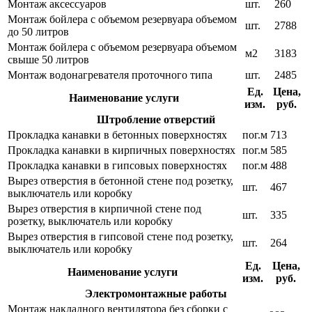
Монтаж аксессуаров
шт.
260
Монтаж бойлера с объемом резервуара объемом
шт.
2788
до 50 литров
Монтаж бойлера с объемом резервуара объемом
м2
3183
свыше 50 литров
Монтаж водонагревателя проточного типа
шт.
2485
Ед.
Цена,
Наименование услуги
изм.
руб.
Штробление отверстий
Прокладка канавки в бетонных поверхностях
пог.м
713
Прокладка канавки в кирпичных поверхностях
пог.м
585
Прокладка канавки в гипсовых поверхностях
пог.м
488
Вырез отверстия в бетонной стене под розетку,
шт.
467
выключатель или коробку
Вырез отверстия в кирпичной стене под
шт.
335
розетку, выключатель или коробку
Вырез отверстия в гипсовой стене под розетку,
шт.
264
выключатель или коробку
Ед.
Цена,
Наименование услуги
изм.
руб.
Электромонтажные работы
Монтаж накладного вентилятора без сборки с