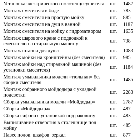
Установка электрического полотенцесушителя
шт.
1487
Монтаж смесителя в биде
шт.
783
Монтаж смесителя на простую мойку
шт.
885
Монтаж смесителя на душ в ванной
шт.
1187
Монтаж смесителя на мойку с гидрозатвором
шт.
1635
Монтаж шарового крана с подводкой к
шт.
738
смесителю на стиральную машину
Монтаж штанги для душа
шт.
1083
Монтаж мойки на кронштейны (без смесителя)
шт.
985
Монтаж мойки над стиральной машиной (без
шт.
1184
установки смесителя)
Монтаж умывальника модели «тюльпан» без
шт.
1485
сборки смесителя
Монтаж собранного мойдодыра с укладкой
шт.
2283
подсветки
Сборка умывальника модели «Мойдодыр»
шт.
2787
Сборка «Мойдодыра»
шт.
487
Сборка сифона с установкой под раковину
шт.
483
Выпиливание отверстия в столешнице под
шт.
485
мойку
Навес полок, шкафов, зеркал
шт.
877