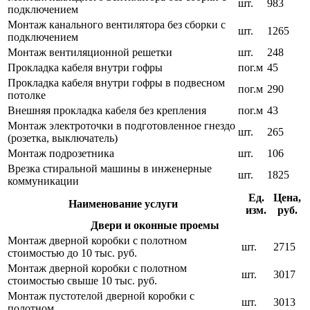
шт.
983
подключением
Монтаж канального вентилятора без сборки с
шт.
1265
подключением
Монтаж вентиляционной решетки
шт.
248
Прокладка кабеля внутри гофры
пог.м
45
Прокладка кабеля внутри гофры в подвесном
пог.м
290
потолке
Внешняя прокладка кабеля без крепления
пог.м
43
Монтаж электроточки в подготовленное гнездо
шт.
265
(розетка, выключатель)
Монтаж подрозетника
шт.
106
Врезка стиральной машины в инженерные
шт.
1825
коммуникации
Ед.
Цена,
Наименование услуги
изм.
руб.
Двери и оконные проемы
Монтаж дверной коробки с полотном
шт.
2715
стоимостью до 10 тыс. руб.
Монтаж дверной коробки с полотном
шт.
3017
стоимостью свыше 10 тыс. руб.
Монтаж пустотелой дверной коробки с
шт.
3013
полотном