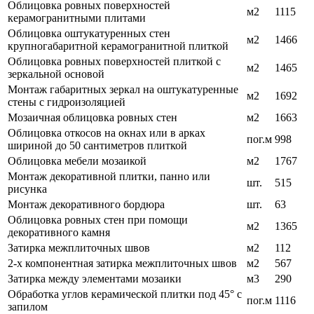
Облицовка ровных поверхностей
м2
1115
керамогранитными плитами
Облицовка оштукатуренных стен
м2
1466
крупногабаритной керамогранитной плиткой
Облицовка ровных поверхностей плиткой с
м2
1465
зеркальной основой
Монтаж габаритных зеркал на оштукатуренные
м2
1692
стены с гидроизоляцией
Мозаичная облицовка ровных стен
м2
1663
Облицовка откосов на окнах или в арках
пог.м
998
шириной до 50 сантиметров плиткой
Облицовка мебели мозаикой
м2
1767
Монтаж декоративной плитки, панно или
шт.
515
рисунка
Монтаж декоративного бордюра
шт.
63
Облицовка ровных стен при помощи
м2
1365
декоративного камня
Затирка межплиточных швов
м2
112
2-х компонентная затирка межплиточных швов
м2
567
Затирка между элементами мозаики
м3
290
Обработка углов керамической плитки под 45° с
пог.м
1116
запилом