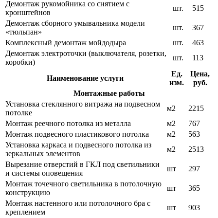
Демонтаж рукомойника со снятием с
шт.
515
кронштейнов
Демонтаж сборного умывальника модели
шт.
367
«тюльпан»
Комплексный демонтаж мойдодыра
шт.
463
Демонтаж электроточки (выключателя, розетки,
шт.
113
коробки)
Ед.
Цена,
Наименование услуги
изм.
руб.
Монтажные работы
Установка стеклянного витража на подвесном
м2
2215
потолке
Монтаж реечного потолка из металла
м2
767
Монтаж подвесного пластикового потолка
м2
563
Установка каркаса и подвесного потолка из
м2
2513
зеркальных элементов
Вырезание отверстий в ГКЛ под светильники
шт
297
и системы оповещения
Монтаж точечного светильника в потолочную
шт
365
конструкцию
Монтаж настенного или потолочного бра с
шт
903
креплением