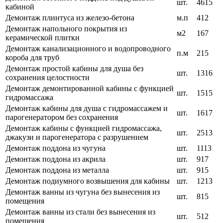
шт.
4615
кабиной
Демонтаж плинтуса из железо-бетона
м.п
412
Демонтаж напольного покрытия из
м2
167
керамической плитки
Демонтаж канализационного и водопроводного
п.м
215
короба для труб
Демонтаж простой кабины для душа без
шт.
1316
сохранения целостности
Демонтаж демонтированной кабины с функцией
шт.
1515
гидромассажа
Демонтаж кабины для душа с гидромассажем и
шт.
1617
парогенератором без сохранения
Демонтаж кабины с функцией гидромассажа,
шт.
2513
джакузи и парогенератора с разрушением
Демонтаж поддона из чугуна
шт.
1113
Демонтаж поддона из акрила
шт.
917
Демонтаж поддона из металла
шт.
915
Демонтаж подиумного возвышения для кабины
шт.
1213
Демонтаж ванны из чугуна без вынесения из
шт.
815
помещения
Демонтаж ванны из стали без вынесения из
шт.
512
помещения