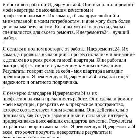
Я восхищен работой Идеяремонта24. Они выполнили ремонт
моей квартиры с высочайшим качеством и
профессионализмом. Их команда была дружелюбной и
внимательной к моим потребностям, и я не могу быть более
довольным результатом. Если вы хотите нанять надежных
специалистов для своего ремонта, Идеяремонта24 - лучший
выбор.
“
Я остался в полном восторге от работы Идеяремонта24. Их
команда проявила выдающийся профессионализм и внимание
к деталям во время ремонта моей квартиры. Они работали
быстро, эффективно и с уважением к моим пожеланиям.
Результаты говорят сами за себя - моя квартира выглядит
превосходно. Я рекомендую Идеяремонта24 всем, кто ищет
надежного и опытного подрядчика.
“
Я безмерно благодарен Идеяремонта24 за их
профессионализм и преданность работе. Они сделали ремонт
моей квартиры, превратив ее в прекрасное пространство,
которое соответствует моим желаниям. Они действительно
понимают, как создать гармоничный и стильный интерьер,
придерживаясь высочайших стандартов качества. Результаты
их работы говорят сами за себя. Я рекомендую Идеяремонта24
всем, кто хочет получить невероятные результаты и
безупречное обслуживание.