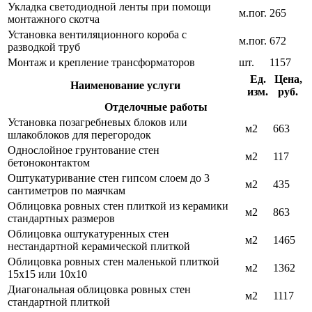
Укладка светодиодной ленты при помощи
м.пог.
265
монтажного скотча
Установка вентиляционного короба с
м.пог.
672
разводкой труб
Монтаж и крепление трансформаторов
шт.
1157
Ед.
Цена,
Наименование услуги
изм.
руб.
Отделочные работы
Установка позагребневых блоков или
м2
663
шлакоблоков для перегородок
Однослойное грунтование стен
м2
117
бетоноконтактом
Оштукатуривание стен гипсом слоем до 3
м2
435
сантиметров по маячкам
Облицовка ровных стен плиткой из керамики
м2
863
стандартных размеров
Облицовка оштукатуренных стен
м2
1465
нестандартной керамической плиткой
Облицовка ровных стен маленькой плиткой
м2
1362
15х15 или 10х10
Диагональная облицовка ровных стен
м2
1117
стандартной плиткой