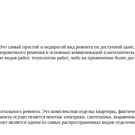
 Это самый простой и недорогой вид ремонта по доступной цене
нировочного решения и основных коммуникаций (сантехнические
ве видов работ, технологии работ, либо на применении более до
итального ремонта. Это комплексная отделка квартиры, фактич
емонта осуществляется монтаж электрики, сантехники, выравниван
емонт является одним из самых распространенных видов отделочн