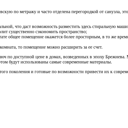
вскую по метражу и часто отделена перегородкой от санузла, эт
альной, что даст возможность разместить здесь стиральную маши
олит существенно сэкономить пространство;
ьтате общее помещение окажется более просторным, в то же вре
 комната, то помещение можно расширить за ее счет.
юч по доступной цене в домах, возведенных в эпоху Брежнева.
том будут использованы самые современные материалы.
ого поколения и готовые по возможности привести их к соврем