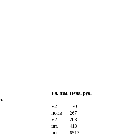
Ед. изм.
Цена, руб.
ты
м2
170
пог.м
267
м2
203
шт.
413
шт.
6517