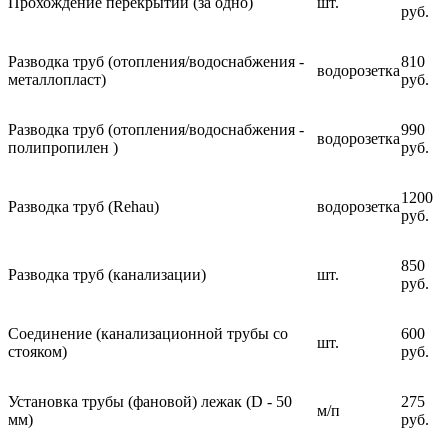
Прохождение перекрытий (за одно)
шт.
руб.
Разводка труб (отопления/водоснабжения -
810
водорозетка
металлопласт)
руб.
Разводка труб (отопления/водоснабжения -
990
водорозетка
полипропилен )
руб.
1200
Разводка труб (Rehau)
водорозетка
руб.
850
Разводка труб (канализации)
шт.
руб.
Соединение (канализационной трубы со
600
шт.
стояком)
руб.
Установка трубы (фановой) лежак (D - 50
275
м/п
мм)
руб.