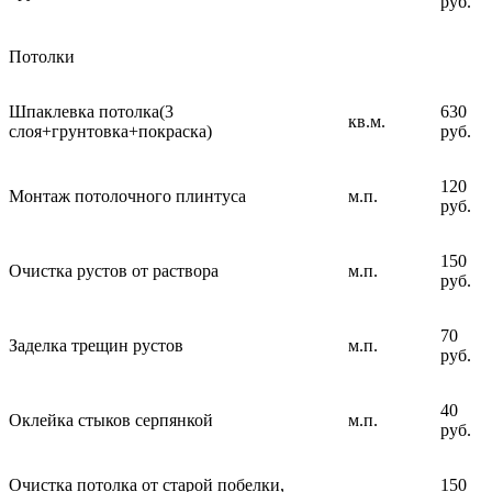
руб.
Потолки
Шпаклевка потолка(3
630
кв.м.
слоя+грунтовка+покраска)
руб.
120
Монтаж потолочного плинтуса
м.п.
руб.
150
Очистка рустов от раствора
м.п.
руб.
70
Заделка трещин рустов
м.п.
руб.
40
Оклейка стыков серпянкой
м.п.
руб.
Очистка потолка от старой побелки,
150