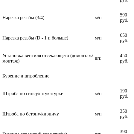
590
Нарезка резьбы (3/4)
м/п
руб.
650
Нарезка резьбы (D - 1 и больше)
м/п
руб.
Установка вентиля отсекающего (демонтаж/
450
шт.
монтаж)
руб.
Бурение и штробление
190
Штроба по гипсу/штукатурке
м/п
руб.
350
Штроба по бетону/кирпичу
м/п
руб.
390