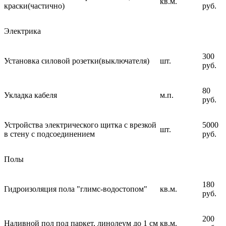
кв.м.
краски(частично)
руб.
Электрика
300
Установка силовой розетки(выключателя)
шт.
руб.
80
Укладка кабеля
м.п.
руб.
Устройства электрического щитка с врезкой
5000
шт.
в стену с подсоединением
руб.
Полы
180
Гидроизоляция пола "глимс-водостопом"
кв.м.
руб.
200
Наливной пол под паркет, линолеум до 1 см
кв.м.