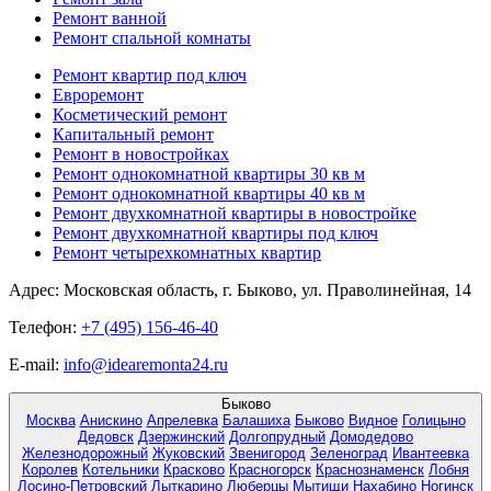
Ремонт ванной
Ремонт спальной комнаты
Ремонт квартир под ключ
Евроремонт
Косметический ремонт
Капитальный ремонт
Ремонт в новостройках
Ремонт однокомнатной квартиры 30 кв м
Ремонт однокомнатной квартиры 40 кв м
Ремонт двухкомнатной квартиры в новостройке
Ремонт двухкомнатной квартиры под ключ
Ремонт четырехкомнатных квартир
Адрес:
Московская область, г. Быково, ул. Праволинейная, 14
Телефон:
+7 (495) 156-46-40
E-mail:
info@idearemonta24.ru
Быково
Москва
Анискино
Апрелевка
Балашиха
Быково
Видное
Голицыно
Дедовск
Дзержинский
Долгопрудный
Домодедово
Железнодорожный
Жуковский
Звенигород
Зеленоград
Ивантеевка
Королев
Котельники
Красково
Красногорск
Краснознаменск
Лобня
Лосино-Петровский
Лыткарино
Люберцы
Мытищи
Нахабино
Ногинск