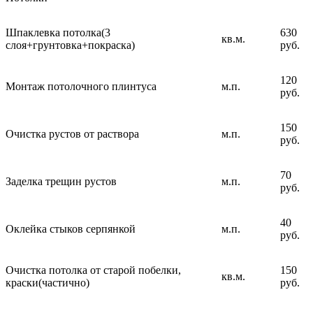
Шпаклевка потолка(3
630
кв.м.
слоя+грунтовка+покраска)
руб.
120
Монтаж потолочного плинтуса
м.п.
руб.
150
Очистка рустов от раствора
м.п.
руб.
70
Заделка трещин рустов
м.п.
руб.
40
Оклейка стыков серпянкой
м.п.
руб.
Очистка потолка от старой побелки,
150
кв.м.
краски(частично)
руб.