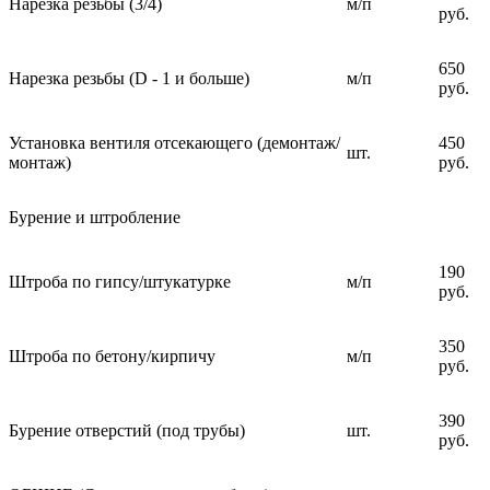
Нарезка резьбы (3/4)
м/п
руб.
650
Нарезка резьбы (D - 1 и больше)
м/п
руб.
Установка вентиля отсекающего (демонтаж/
450
шт.
монтаж)
руб.
Бурение и штробление
190
Штроба по гипсу/штукатурке
м/п
руб.
350
Штроба по бетону/кирпичу
м/п
руб.
390
Бурение отверстий (под трубы)
шт.
руб.