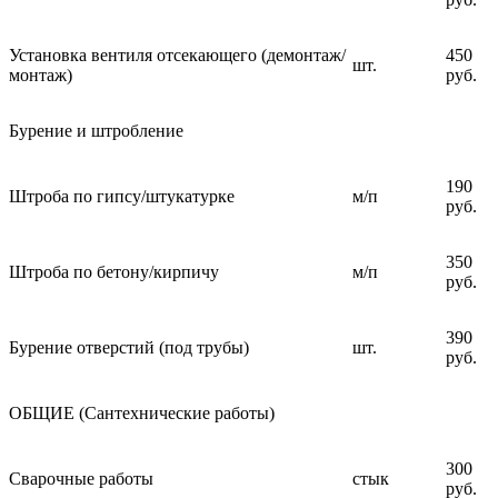
Установка вентиля отсекающего (демонтаж/
450
шт.
монтаж)
руб.
Бурение и штробление
190
Штроба по гипсу/штукатурке
м/п
руб.
350
Штроба по бетону/кирпичу
м/п
руб.
390
Бурение отверстий (под трубы)
шт.
руб.
ОБЩИЕ (Сантехнические работы)
300
Сварочные работы
стык
руб.