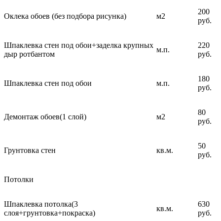
200
Оклека обоев (без подбора рисунка)
м2
руб.
Шпаклевка стен под обои+заделка крупных
220
м.п.
дыр ротбантом
руб.
180
Шпаклевка стен под обои
м.п.
руб.
80
Демонтаж обоев(1 слой)
м2
руб.
50
Грунтовка стен
кв.м.
руб.
Потолки
Шпаклевка потолка(3
630
кв.м.
слоя+грунтовка+покраска)
руб.